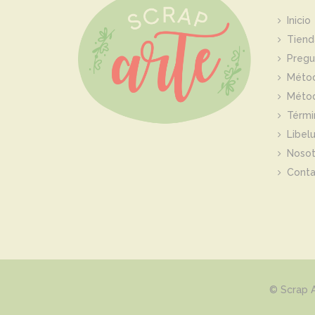
Inicio
Tiend
Pregu
Méto
Métod
Térmi
Libelu
Nosot
Conta
©
Scrap 