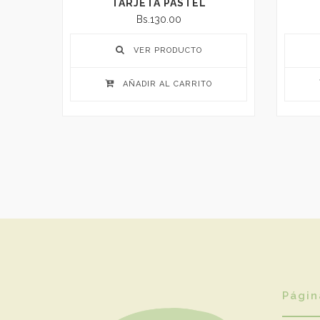
S
TARJETA PASTEL
Bs.130.00
VER PRODUCTO
AÑADIR AL CARRITO
Págin