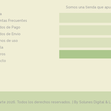
Somos una tienda que apues
a
ntas Frecuentes
dos de Pago
os de Envio
nos de uso
la
ros
cto
Arte
2026. Todos los derechos reservados.. | By
Solunes Digital
&
L